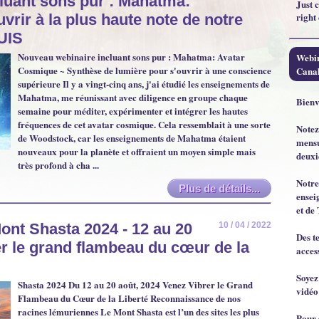
luant sons pur : Mahatma:
Just 
right
vrir à la plus haute note de notre
UIS
Nouveau webinaire incluant sons pur : Mahatma: Avatar
Webin
Cosmique ~ Synthèse de lumière pour s'ouvrir à une conscience
Canal
supérieure Il y a vingt-cinq ans, j'ai étudié les enseignements de
Mahatma, me réunissant avec diligence en groupe chaque
Bienv
semaine pour méditer, expérimenter et intégrer les hautes
fréquences de cet avatar cosmique. Cela ressemblait à une sorte
Notez
de Woodstock, car les enseignements de Mahatma étaient
mensu
nouveaux pour la planète et offraient un moyen simple mais
deuxi
très profond à cha ...
Notre
Plus de détails...
ensei
et de 
Mont Shasta 2024 - 12 au 20
10 / 04 / 2022
Des t
er le grand flambeau du cœur de la
acces
Soyez
Shasta 2024 Du 12 au 20 août, 2024 Venez Vibrer le Grand
vidéo
Flambeau du Cœur de la Liberté Reconnaissance de nos
racines lémuriennes Le Mont Shasta est l’un des sites les plus
Pour 