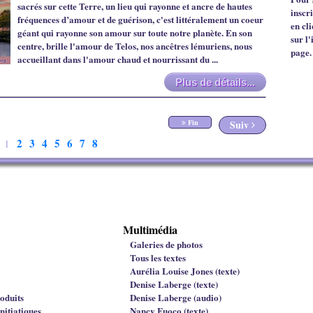
sacrés sur cette Terre, un lieu qui rayonne et ancre de hautes
inscr
fréquences d’amour et de guérison, c'est littéralement un coeur
en cl
géant qui rayonne son amour sur toute notre planète. En son
sur l'
centre, brille l'amour de Telos, nos ancêtres lémuriens, nous
page.
accueillant dans l'amour chaud et nourrissant du ...
Plus de détails...
Fin
Suiv
2
3
4
5
6
7
8
1
Multimédia
Galeries de photos
Tous les textes
Aurélia Louise Jones (texte)
Denise Laberge (texte)
oduits
Denise Laberge (audio)
nitiatiques
Nancy Fuoco (texte)