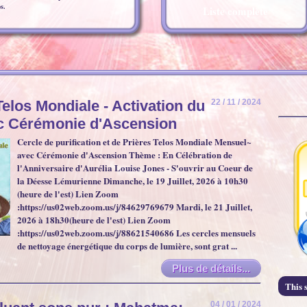
s.
Liste complète
Telos Mondiale - Activation du
22 / 11 / 2024
ec Cérémonie d'Ascension
Cercle de purification et de Prières Telos Mondiale Mensuel~
avec Cérémonie d'Ascension Thème : En Célébration de
l'Anniversaire d'Aurélia Louise Jones - S'ouvrir au Coeur de
la Déesse Lémurienne Dimanche, le 19 Juillet, 2026 à 10h30
(heure de l'est) Lien Zoom
:https://us02web.zoom.us/j/84629769679 Mardi, le 21 Juillet,
2026 à 18h30(heure de l'est) Lien Zoom
:https://us02web.zoom.us/j/88621540686 Les cercles mensuels
de nettoyage énergétique du corps de lumière, sont grat ...
Plus de détails...
This s
04 / 01 / 2024