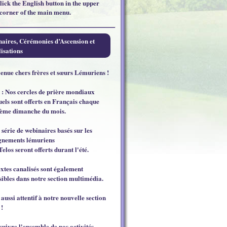
click the English button in the upper
 corner of the main menu.
aires, Cérémonies d’Ascension et
isations
enue chers frères et sœurs Lémuriens !
 : Nos cercles de prière mondiaux
els sont offerts en Français chaque
ème dimanche du mois.
 série de webinaires basés sur les
gnements lémuriens
Telos seront offerts durant l'été.
extes canalisés sont également
sibles dans notre section multimédia.
 aussi attentif à notre nouvelle section
 !
suivre l'ensemble de nos activités,