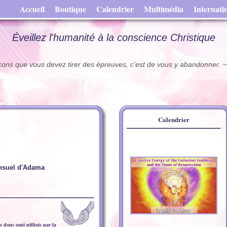
Accueil
Boutique
Calendrier
Multimédia
Internati
Éveillez l'humanité à la conscience Christique
leçons que vous devez tirer des épreuves, c'est de vous y abandonner.
Calendrier
suel d'Adama
 dons sont utilisés par la