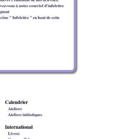
ivez-vous à notre courriel d'infolettre
iquant
icône " Infolettre " en haut de cette
Calendrier
Ateliers
Ateliers initiatiques
International
Livres