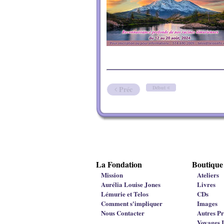
Préc
Début
La Fondation
Boutique
Mission
Ateliers
Aurélia Louise Jones
Livres
Lémurie et Telos
CDs
Comment s'impliquer
Images
Nous Contacter
Autres Pr
Voyages I