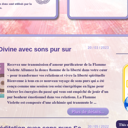
 dons sont utilisés par la
s.
Liste complète
Divine avec sons pur sur
20 / 03 / 2023
Recevez une transmission d'amour purificateur de la Flamme
Violette Allumez la douce flamme de la liberté dans votre cœur
~ pour transformer vos relations et vivre la liberté spirituelle
Bienvenue à tous en ce nouveau voyage de sons purs qui a été
conçu comme une session (ou soin) énergétique en ligne pour
libérer les énergies du passé qui vous ont empêché de jouir d'un
pur bonheur émotionnel dans vos relations. La Flamme
Violette est composée d’une alchimie qui transmute le ...
Plus de détails...
This s
30 / 05 / 2022