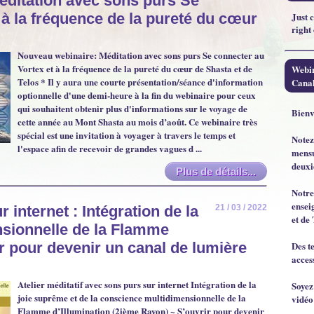
éditation avec sons purs Se
 à la fréquence de la pureté du cœur
Just 
right
Nouveau webinaire: Méditation avec sons purs Se connecter au
Vortex et à la fréquence de la pureté du cœur de Shasta et de
Webin
Telos * Il y aura une courte présentation/séance d'information
Canal
optionnelle d'une demi-heure à la fin du webinaire pour ceux
qui souhaitent obtenir plus d'informations sur le voyage de
Bienv
cette année au Mont Shasta au mois d’août. Ce webinaire très
spécial est une invitation à voyager à travers le temps et
Notez
l'espace afin de recevoir de grandes vagues d ...
mensu
deuxi
Plus de détails...
Notre
ensei
 internet : Intégration de la
21 / 03 / 2022
et de 
sionnelle de la Flamme
Des t
ir pour devenir un canal de lumière
acces
Atelier méditatif avec sons purs sur internet Intégration de la
Soyez
joie suprême et de la conscience multidimensionnelle de la
vidéo
Flamme d’Illumination (2ième Rayon) ~ S’ouvrir pour devenir