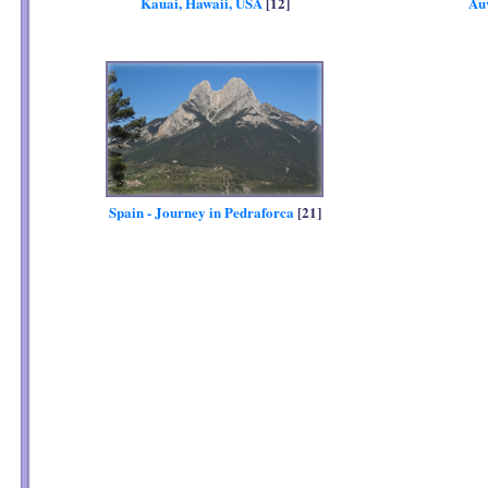
Kauai, Hawaii, USA
[12]
Au
Spain - Journey in Pedraforca
[21]