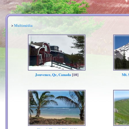
>
Multimédia
Jouvence, Qc, Canada
[10]
Mt. 